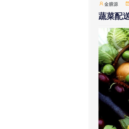
金膳源
蔬菜配